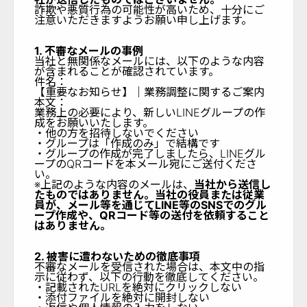
詐欺や悪質行為の可能性が高いため、十分にご
注意いただきますようお願い申し上げます。
1. 不審なメールの事例
当社と無関係なメールには、以下のような内容
が含まれることが確認されています。
件名：
【重要なお知らせ】｜業務調整に関するご案内
本文：
業務上の必要により、新しいLINEグループの作
成をお願いいたします。
・他の方を招待しないでください
・グループは「作成のみ」で結構です
・グループの作成が完了しましたら、LINEグル
ープのQRコードを本メール宛にご送付くださ
い。
※上記のような内容のメールは、
当社から送信し
たものではありません。当社の役員または従業
員が、メール等を通じてLINE等のSNSでのグル
ープ作成や、QRコード等の送付を依頼すること
はありません。
2. 被害に遭わないための徹底事項
不審なメールを受信された場合は、本文中の指
示に従わず、以下の行動を徹底してください。
・記載されたURLを絶対にクリックしない
・添付ファイルを絶対に開封しない